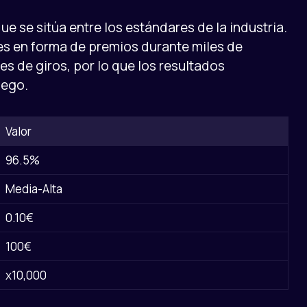
e se sitúa entre los estándares de la industria.
es en forma de premios durante miles de
s de giros, por lo que los resultados
uego.
Valor
96.5%
Media-Alta
0.10€
100€
x10,000