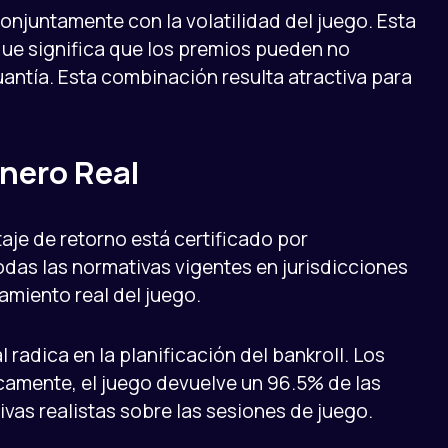
conjuntamente con la volatilidad del juego. Esta
que significa que los premios pueden no
antía. Esta combinación resulta atractiva para
inero Real
aje de retorno está certificado por
odas las normativas vigentes en jurisdicciones
miento real del juego.
 radica en la planificación del bankroll. Los
camente, el juego devuelve un 96.5% de las
ivas realistas sobre las sesiones de juego.