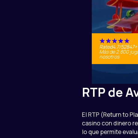
Rated
4.7
/
5
2847
+
Más de 2.800 jug
nosotros
RTP de Av
El RTP (Return to Pl
casino con dinero re
lo que permite evalu