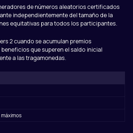
eneradores de números aleatorios certificados
stante independientemente del tamaño de la
es equitativas para todos los participantes.
sters 2 cuando se acumulan premios
beneficios que superen el saldo inicial
rente a las tragamonedas.
o
s máximos